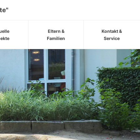
te"
uelle
Eltern &
Kontakt &
jekte
Familien
Service