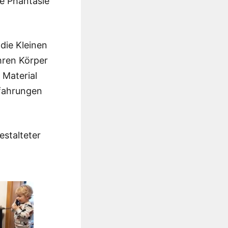
ie Phantasie
 die Kleinen
hren Körper
 Material
rfahrungen
stalteter