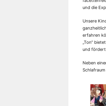
facettenrei
und die Exp
Unsere Kind
ganzheitlic
erfahren k
„Ton“ biete
und förder
Neben einem
Schlafraum 