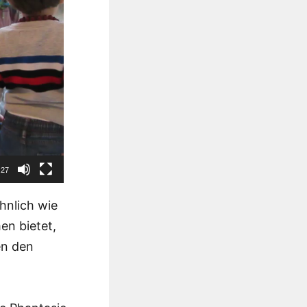
:27
ähnlich wie
en bietet,
en den