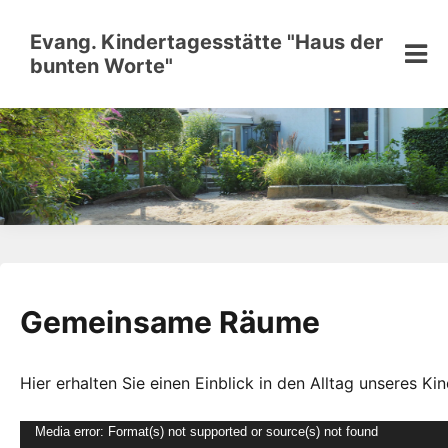
Skip
to
Evang. Kindertagesstätte "Haus der
content
bunten Worte"
Gemeinsame Räume
Hier erhalten Sie einen Einblick in den Alltag unseres Ki
Video-
Media error: Format(s) not supported or source(s) not found